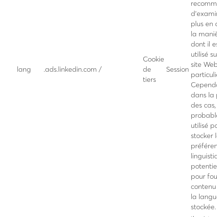
recomm
d’exami
plus en 
la mani
dont il e
utilisé s
Cookie
site We
lang
.ads.linkedin.com
/
de
Session
particuli
tiers
Cependa
dans la 
des cas, 
probab
utilisé p
stocker 
préfére
linguisti
potenti
pour fou
contenu
la lang
stockée.