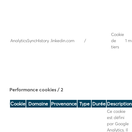
Cookie
AnalyticsSyncHistory
.linkedin.com
/
de
1 m
tiers
Performance cookies
/ 2
Cookie
Domaine
Provenance
Type
Durée
Description
Ce cookie
est défini
par Google
Analytics. Il