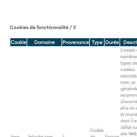
Cookies de fonctionnalité
/ 3
Cookie
Domaine
Provenance
Type
Durée
Descr
Il existe
nombre
types d
cookies
associés
nom, et i
général
recomm
d’exami
plus en 
la mani
dont il e
utilisé s
Cookie
site We
lang
.linkedin.com
/
de
Session