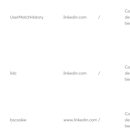
Co
UserMatchHistory
.linkedin.com
/
de
tie
Co
lidc
.linkedin.com
/
de
tie
Co
bscookie
.www.linkedin.com
/
de
tie