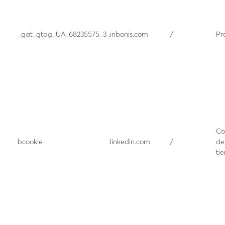
_gat_gtag_UA_68235575_3
.inbonis.com
/
Pr
Co
bcookie
.linkedin.com
/
de
tie