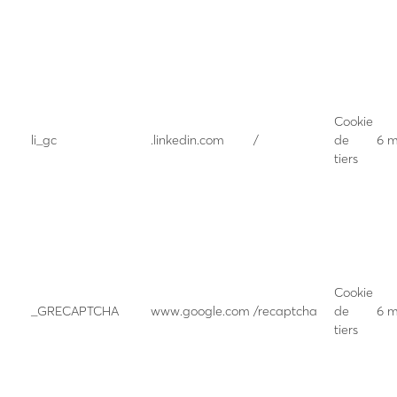
Cookie
li_gc
.linkedin.com
/
de
6 m
tiers
Cookie
_GRECAPTCHA
www.google.com
/recaptcha
de
6 m
tiers