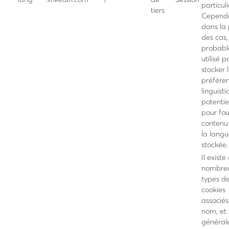
particuli
tiers
Cependa
dans la 
des cas, 
probab
utilisé p
stocker 
préfére
linguisti
potenti
pour fou
contenu
la lang
stockée.
Il existe
nombre
types d
cookies
associés
nom, et i
général