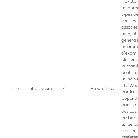
Il existe
nombre
types d
cookies
associés
nom, et i
général
recomm
d’exami
plus en 
la mani
dont il e
utilisé s
site We
ln_or
.inbonis.com
/
Propre
1 jour
particuli
Cependa
dans la 
des cas, 
probab
utilisé p
stocker 
préfére