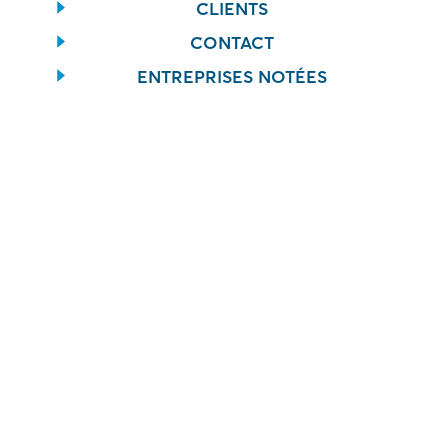
CLIENTS
CONTACT
ENTREPRISES NOTÉES
CONTACT
info@inbonis.com
+34 91 277 24 31
Plaza de la Lealtad, 2
28014 Madrid - Spain
Hôtel Bourrienne
58, Rue d'Hauteville
75010 Paris - France