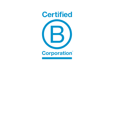
ESPACE STAKEHOLDERS.
Plaintes peuvent être soumises ici
Inbonis est enregistrée en tant qu'agence
de notation de crédit par l'Autorité
européenne des marchés financiers (ESMA)