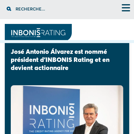
Skip
RECHERCHE...
to
content
le dernier
09 février 2026
José Antonio Álvarez est nommé 
président d’INBONIS Rating et en 
devient actionnaire